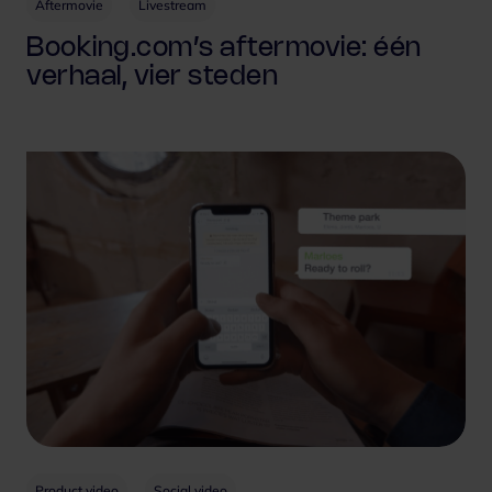
Aftermovie
Livestream
Booking.com’s aftermovie: één
verhaal, vier steden
Product video
Social video