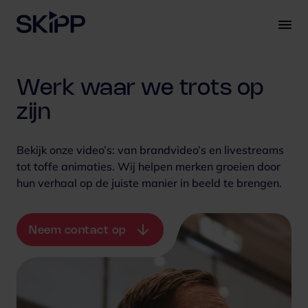
S
k
i
p
t
Werk waar we trots op
o
c
zijn
o
n
Bekijk onze video’s: van brandvideo’s en livestreams
t
tot toffe animaties. Wij helpen merken groeien door
e
hun verhaal op de juiste manier in beeld te brengen.
n
t
Neem contact op