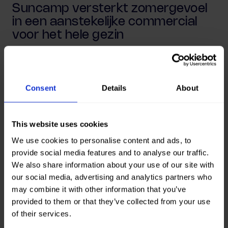
Suncamp versterkt zomergevoel
in een aanstekelijke commercial
voor het hele gezin
Load More
Consent
Details
About
This website uses cookies
We use cookies to personalise content and ads, to
provide social media features and to analyse our traffic.
We also share information about your use of our site with
our social media, advertising and analytics partners who
Waar wij je bij kunnen
may combine it with other information that you’ve
provided to them or that they’ve collected from your use
helpen
of their services.