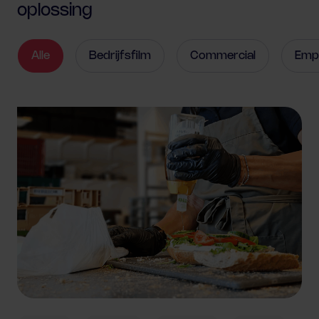
oplossing
Alle
Bedrijfsfilm
Commercial
Empl