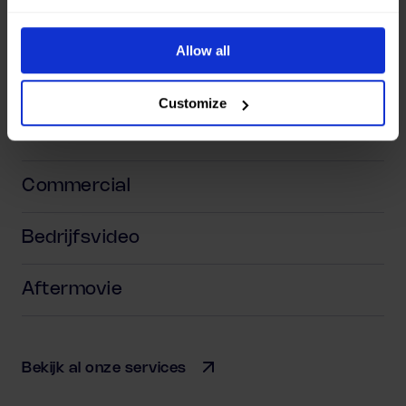
Social video
Allow all
Corporate video
Customize
Recruitment video
Commercial
Bedrijfsvideo
Aftermovie
Bekijk al onze services