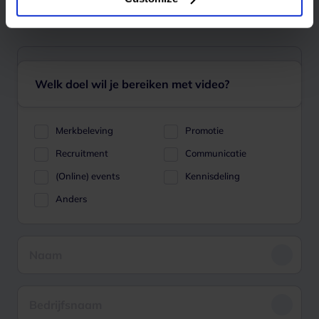
Welk doel wil je bereiken met video?
Merkbeleving
Promotie
Recruitment
Communicatie
(Online) events
Kennisdeling
Anders