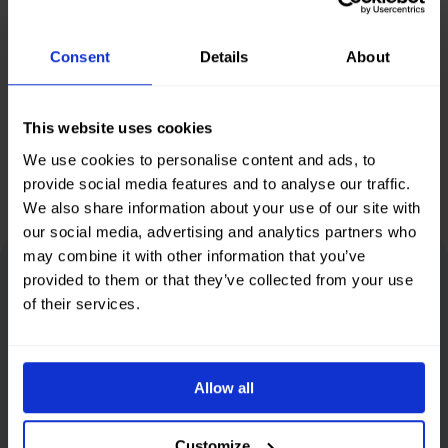
Onze samenwerking
vlekkeloos en succesvol
Consent
Details
About
—zonder stress
Lotte
SunCamp
This website uses cookies
We use cookies to personalise content and ads, to
provide social media features and to analyse our traffic.
We also share information about your use of our site with
our social media, advertising and analytics partners who
may combine it with other information that you’ve
provided to them or that they’ve collected from your use
of their services.
Allow all
Customize