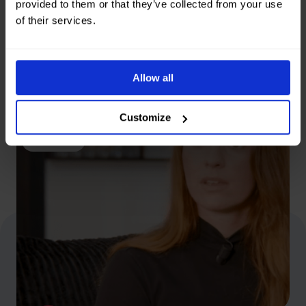
provided to them or that they’ve collected from your use
of their services.
Onze samenwerking
Allow all
vlekkeloos en succesvol
—zonder stress
Customize
Lotte
SunCamp