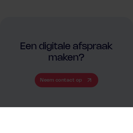
Een digitale afspraak
maken?
Neem contact op
Neem contact op
+31881411414