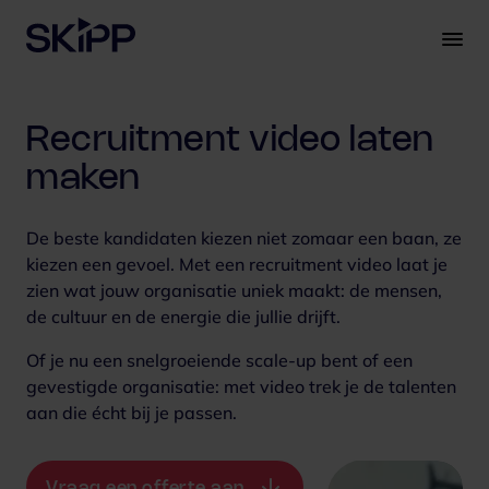
S
k
i
p
t
Recruitment video laten
o
c
maken
o
n
De beste kandidaten kiezen niet zomaar een baan, ze
t
kiezen een gevoel. Met een recruitment video laat je
e
zien wat jouw organisatie uniek maakt: de mensen,
n
de cultuur en de energie die jullie drijft.
t
Of je nu een snelgroeiende scale-up bent of een
gevestigde organisatie: met video trek je de talenten
aan die écht bij je passen.
Vraag een offerte aan