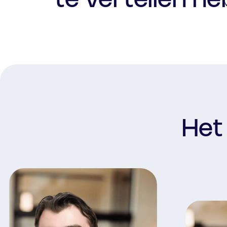
te vertellen h
Het