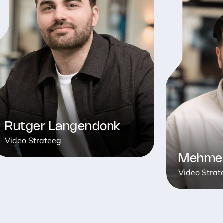
tger Langendonk
o Strateeg
Mehmet Tu
Video Strateeg