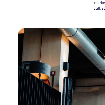
merke
Communicatie
call, 