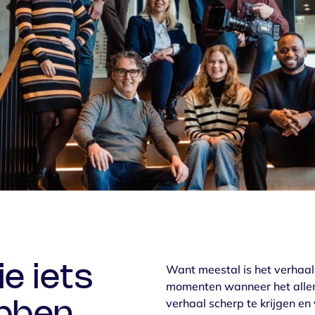
Want meestal is het verhaal e
e iets
momenten wanneer het alle
verhaal scherp te krijgen en