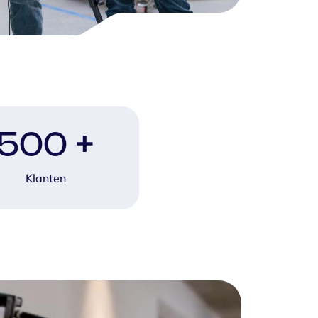
500
+
Klanten