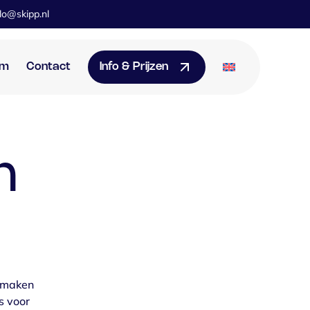
lo@skipp.nl
am
Contact
Info & Prijzen
n
 maken
s voor