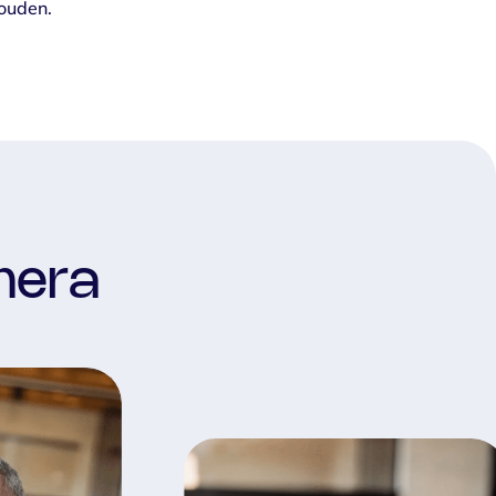
ouden.
mera