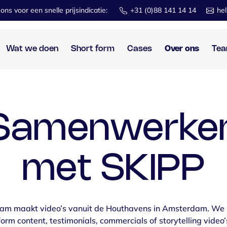
l
ons
voor
een snelle
prijsindicatie:
+31 (0)88 141 14 14
hel
Wat we doen
Short form
Cases
Over ons
Te
Samenwerke
met SKIPP
eam maakt video’s vanuit de Houthavens in Amsterdam. We
form content, testimonials, commercials of storytelling video’