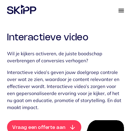
S
k
i
p
t
Interactieve video
o
c
o
Wil je kijkers activeren, de juiste boodschap
n
overbrengen of conversies verhogen?
t
Interactieve video’s geven jouw doelgroep controle
e
over wat ze zien, waardoor je content relevanter en
n
effectiever wordt. Interactieve video’s zorgen voor
t
een gepersonaliseerde ervaring voor je kijker, of het
nu gaat om educatie, promotie of storytelling. En dat
maakt impact.
Vraag een offerte aan