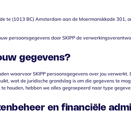
Bekijk onze services
nde te (1013 BC) Amsterdam aan de Moermanskkade 301, o
 jouw persoonsgegevens door SKIPP de verwerkingsverantwoo
jouw gegevens?
einden waarvoor SKIPP persoonsgegevens over jou verwerkt. 
ruikt, wat de juridische grondslag is om die gegevens te m
k te houden, hebben we alles gegroepeerd naar type gegev
tenbeheer en financië
l
e admi