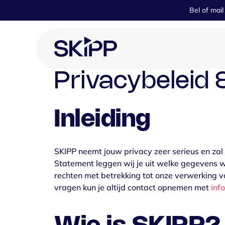
S
Bel
of
mai
k
i
p
t
o
Privacybeleid
c
o
n
Inleiding
t
Doel
e
n
t
SKIPP neemt jouw privacy zeer serieus en zal 
Recruitment
Statement leggen wij je uit welke gegevens w
rechten met betrekking tot onze verwerking 
Marketing
vragen kun je altijd contact opnemen met
inf
Events