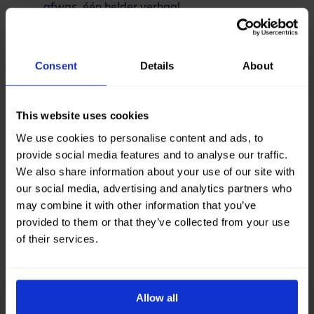
afwas, één helder verhaal.
Eén draaidag, twaalf maanden content
15 short-form video’s, perfect inzetbaar voor
Consent
Details
About
Instagram, TikTok en LinkedIn.
Sterke merkherkenning, “u hoeft zelf nergens
meer aan te denken” visueel gemaakt.
This website uses cookies
We use cookies to personalise content and ads, to
provide social media features and to analyse our traffic.
We also share information about your use of our site with
our social media, advertising and analytics partners who
Neem contact op
may combine it with other information that you’ve
provided to them or that they’ve collected from your use
of their services.
Allow all