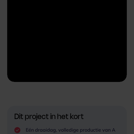
y
M
S
u
e
t
t
e
t
i
Dit project in het kort
n
Eén draaidag, volledige productie van A
g