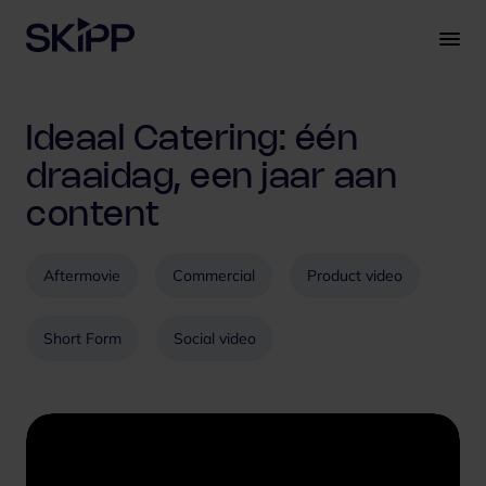
S
k
i
p
t
Ideaal Catering: één
o
c
draaidag, een jaar aan
o
content
n
t
e
Aftermovie
Commercial
Product video
n
t
Short Form
Social video