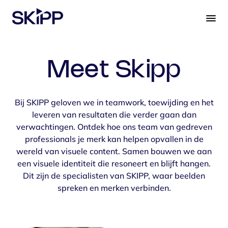
S
k
i
p
t
Meet Skipp
o
c
o
Bij SKIPP geloven we in teamwork, toewijding en het
n
leveren van resultaten die verder gaan dan
t
verwachtingen. Ontdek hoe ons team van gedreven
e
professionals je merk kan helpen opvallen in de
n
wereld van visuele content. Samen bouwen we aan
t
een visuele identiteit die resoneert en blijft hangen.
Dit zijn de specialisten van SKIPP, waar beelden
spreken en merken verbinden.