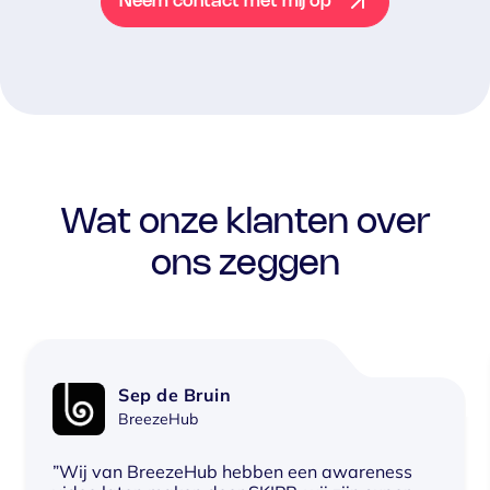
Neem contact met mij op
Wat onze klanten over
ons zeggen
Sep de Bruin
BreezeHub
”Wij van BreezeHub hebben een awareness